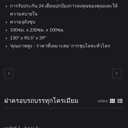
การรับประกัน 24 เดือนปกป้องการลงทุนของคุณและให้
ความสบายใจ.
ความจุถังชุบ
330ซม. x 230ซม. x 100ซม.
130" x 90.5" x 39"
'คุณภาพสูง - ราคาที่เหมาะสม' การชุบโลหะทั่วโลก
ฝาครอบรถบรรทุกโครเมียม
แสดง: