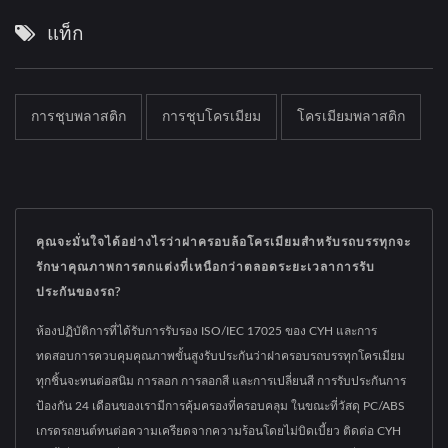
แท็ก
การชุบพลาสติก
การชุบโครเมียม
โครเมียมพลาสติก
คุณจะมั่นใจได้อย่างไรว่าฝาครอบล้อโครเมียมสำหรับรถบรรทุกจะ
รักษาคุณภาพการตกแต่งที่เหนือกว่าตลอดระยะเวลาการรับ
ประกันของรถ?
ห้องปฏิบัติการที่ได้รับการรับรอง ISO/IEC 17025 ของ CYH และการ
ทดสอบการควบคุมคุณภาพขั้นสูงรับประกันว่าฝาครอบรถบรรทุกโครเมียม
ทุกชิ้นจะทนต่อสนิม การลอก การลอกสี และการเปลี่ยนสี การรับประกันการ
ป้องกัน 24 เดือนของเรามีการคุ้มครองที่ครอบคลุม ในขณะที่วัสดุ PC/ABS
เกรดรถยนต์ทนต่อความเครียดจากความร้อนโดยไม่บิดเบี้ยว ติดต่อ CYH