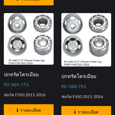
ปกทรัคโครเมียม
ปกทรัคโครเมียม
FD-1601-17.5
FD-1602-19.5
ฟอร์ด F350 2011-2016
ฟอร์ด F450 2011-2016
รายละเอียด
รายละเอียด