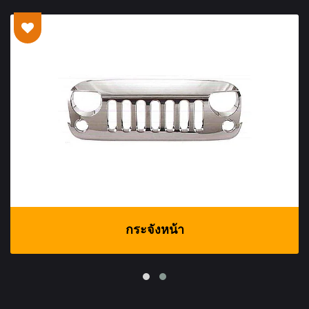
กระจังหน้า