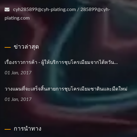
cyh285899@cyh-plating.com / 285899@cyh-
plating.com
ข่าวล่าสุด
เรื่องราวการค้า - ผู้ให้บริการชุบโครเมียมจากไต้หวัน...
01 Jan, 2017
วางแผนที่จะเสร็จสิ้นสายการชุบโครเมียมซาตินและมืดใหม่
01 Jan, 2017
การนำทาง