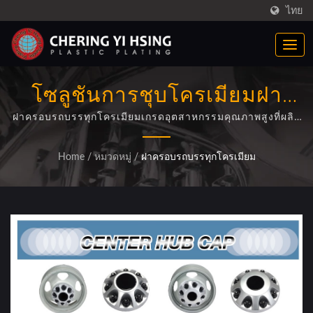
ไทย
โซลูชันการชุบโครเมียมฝา
ครอบรถบรรทุกมืออาชีพ
ฝาครอบรถบรรทุกโครเมียมเกรดอุตสาหกรรมคุณภาพสูงที่ผลิต
ด้วยเทคโนโลยีการชุบด้วยไฟฟ้าขั้นสูงและการรับประกัน
คุณภาพที่ครอบคลุม
Home
/
หมวดหมู่
/
ฝาครอบรถบรรทุกโครเมียม