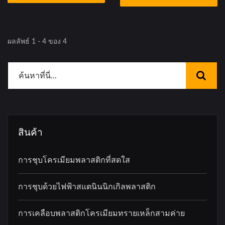
ผลลัพธ์ 1 - 4 ของ 4
สินค้า
การชุบโครเมียมพลาสติกที่สดใส
การชุบด้วยไฟฟ้าสแตนินนิกเกิลพลาสติก
การเคลือบพลาสติกโครเมียมทรายเหล็กสามค่าย