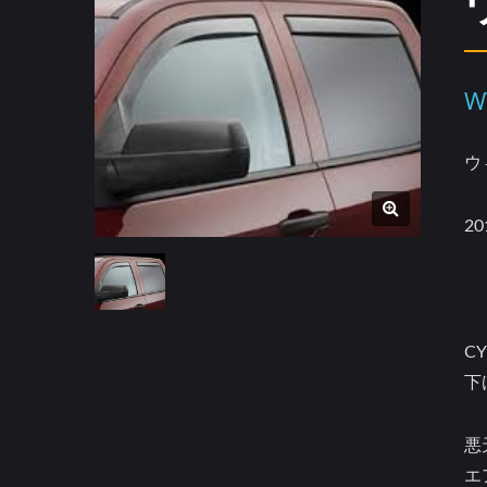
W
ウ
2
C
下
悪
エ