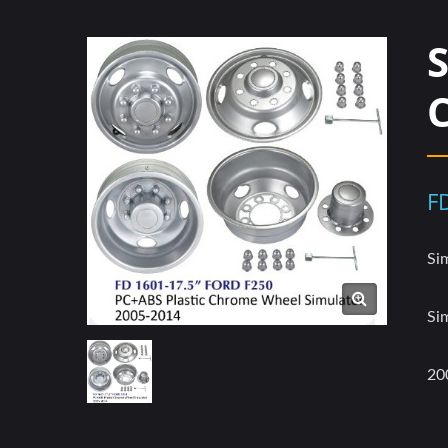
F
Si
Si
20