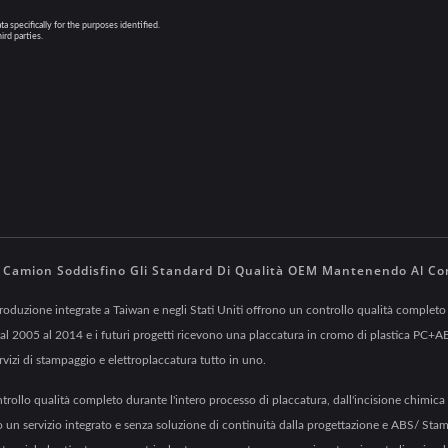
er Camion Soddisfino Gli Standard Di Qualità OEM Mantenendo Al 
produzione integrate a Taiwan e negli Stati Uniti offrono un controllo qualità completo 
dal 2005 al 2014 e i futuri progetti ricevono una placcatura in cromo di plastica PC+AB
vizi di stampaggio e elettroplaccatura tutto in uno.
rollo qualità completo durante l'intero processo di placcatura, dall'incisione chimica e
o un servizio integrato e senza soluzione di continuità dalla progettazione e ABS/ Sta