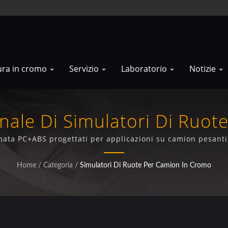
ura in cromo
Servizio
Laboratorio
Notizie
nale Di Simulatori Di Ruo
omata PC+ABS progettati per applicazioni su camion pesant
 di substrati in plastica durevoli per prestazioni estetiche
Home
/
Categoria
/
Simulatori Di Ruote Per Camion In Cromo