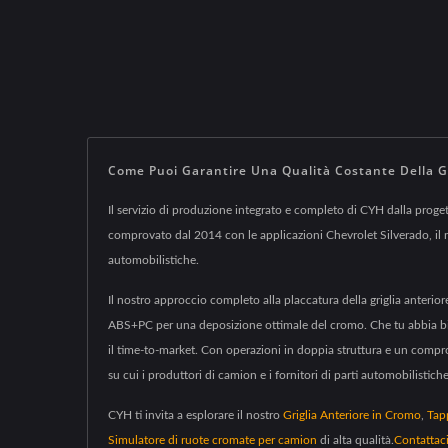
Come Puoi Garantire Una Qualità Costante Della Gr
Il servizio di produzione integrato e completo di CYH dalla proget
comprovato dal 2014 con le applicazioni Chevrolet Silverado, il no
automobilistiche.
Il nostro approccio completo alla placcatura della griglia anterio
ABS+PC per una deposizione ottimale del cromo. Che tu abbia bisogn
il time-to-market. Con operazioni in doppia struttura e un comprova
su cui i produttori di camion e i fornitori di parti automobilistich
CYH ti invita a esplorare il nostro
Griglia Anteriore in Cromo
,
Tap
Simulatore di ruote cromate per camion
di alta qualità.
Contattac