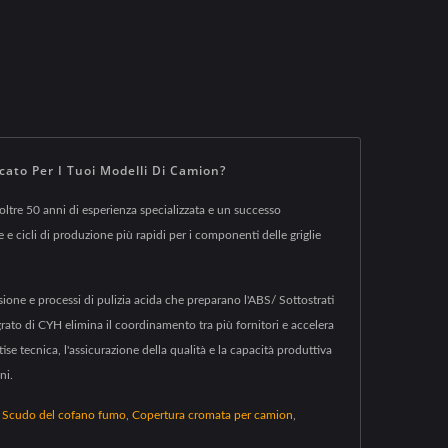
ato Per I Tuoi Modelli Di Camion?
 oltre 50 anni di esperienza specializzata e un successo
e cicli di produzione più rapidi per i componenti delle griglie
sione e processi di pulizia acida che preparano l'ABS/ Sottostrati
rato di CYH elimina il coordinamento tra più fornitori e accelera
se tecnica, l'assicurazione della qualità e la capacità produttiva
ni.
,
Scudo del cofano fumo
,
Copertura cromata per camion
,