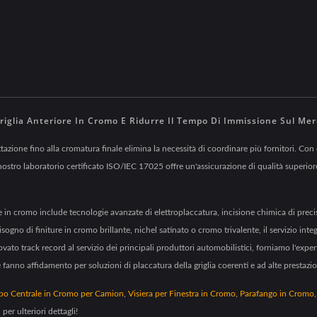
iglia Anteriore In Cromo E Ridurre Il Tempo Di Immissione Sul Merc
tazione fino alla cromatura finale elimina la necessità di coordinare più fornitori. Con
stro laboratorio certificato ISO/IEC 17025 offre un'assicurazione di qualità superiore 
re in cromo include tecnologie avanzate di elettroplaccatura, incisione chimica di preci
o di finiture in cromo brillante, nichel satinato o cromo trivalente, il servizio integ
to track record al servizio dei principali produttori automobilistici, forniamo l'experti
e fanno affidamento per soluzioni di placcatura della griglia coerenti e ad alte prestazio
po Centrale in Cromo per Camion
,
Visiera per Finestra in Cromo
,
Parafango in Cromo
i
per ulteriori dettagli!