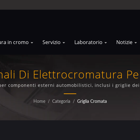
ura in cromo
Servizio
Laboratorio
Notizie
ali Di Elettrocromatura Per
Cromo
 per componenti esterni automobilistici, inclusi i griglie de
produzione e certificazione ISO/IEC 17025.
Home
/
Categoria
/
Griglia Cromata