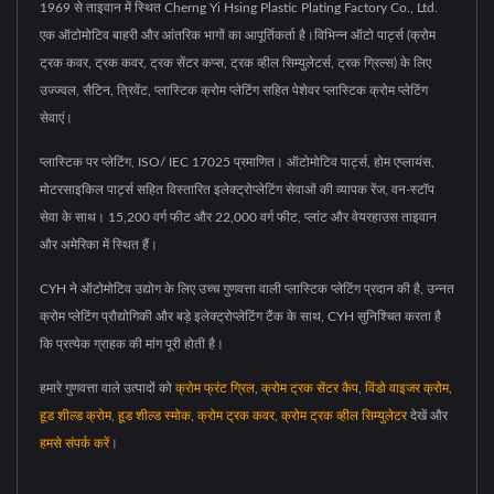
1969 से ताइवान में स्थित Cherng Yi Hsing Plastic Plating Factory Co., Ltd.
एक ऑटोमोटिव बाहरी और आंतरिक भागों का आपूर्तिकर्ता है।विभिन्न ऑटो पार्ट्स (क्रोम
ट्रक कवर, ट्रक कवर, ट्रक सेंटर कप्स, ट्रक व्हील सिम्युलेटर्स, ट्रक ग्रिल्स) के लिए
उज्ज्वल, सैटिन, त्रिवेंट, प्लास्टिक क्रोम प्लेटिंग सहित पेशेवर प्लास्टिक क्रोम प्लेटिंग
सेवाएं।
प्लास्टिक पर प्लेटिंग, ISO/ IEC 17025 प्रमाणित। ऑटोमोटिव पार्ट्स, होम एप्लायंस,
मोटरसाइकिल पार्ट्स सहित विस्तारित इलेक्ट्रोप्लेटिंग सेवाओं की व्यापक रेंज, वन-स्टॉप
सेवा के साथ। 15,200 वर्ग फीट और 22,000 वर्ग फीट, प्लांट और वेयरहाउस ताइवान
और अमेरिका में स्थित हैं।
CYH ने ऑटोमोटिव उद्योग के लिए उच्च गुणवत्ता वाली प्लास्टिक प्लेटिंग प्रदान की है, उन्नत
क्रोम प्लेटिंग प्रौद्योगिकी और बड़े इलेक्ट्रोप्लेटिंग टैंक के साथ, CYH सुनिश्चित करता है
कि प्रत्येक ग्राहक की मांग पूरी होती है।
हमारे गुणवत्ता वाले उत्पादों को
क्रोम फ्रंट ग्रिल
,
क्रोम ट्रक सेंटर कैप
,
विंडो वाइजर क्रोम
,
हूड शील्ड क्रोम
,
हूड शील्ड स्मोक
,
क्रोम ट्रक कवर
,
क्रोम ट्रक व्हील सिम्युलेटर
देखें और
हमसे संपर्क करें
।