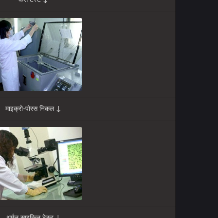
कैस टेस्ट ↓
माइक्रो-पोरस निकल ↓