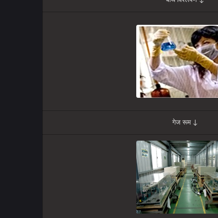
बाथ विश्लेषण ↓
गेज रूम ↓