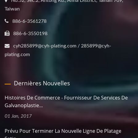
No.52, Sec.2, Antong Rd., Anna District, Tainan 709,
Taiwan
886-6-3561278
886-6-3550198
cyh285899@cyh-plating.com / 285899@cyh-
plating.com
Dernières Nouvelles
Histoires De Commerce - Fournisseur De Services De
Galvanoplastie...
01 Jan, 2017
Prévu Pour Terminer La Nouvelle Ligne De Platage