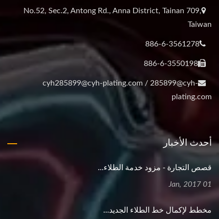
No.52, Sec.2, Antong Rd., Anna District, Tainan 709,
Taiwan
886-6-3561278
886-6-3550198
cyh285899@cyh-plating.com / 285899@cyh-
plating.com
أحدث الأخبار
قصص التجارة - مزود خدمة الطلاء...
01 Jan, 2017
مخطط لإكمال خط الطلاء الجديد...