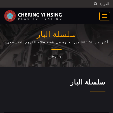
العربية
سلسلة البار
أكثر من 50 عامًا من الخبرة في تقنية طلاء الكروم البلاستيكي،
CYH.خدمات تكسية الكروم البلاستيكية المهنية بما في ذلك
التكسية اللامعة والمخملية والثلاثية للكروم البلاستيكي لمختلف
Home
قطع السيارات (أغطية الشاحنات، أكواب مركز الشاحنات،
محاكيات عجلات الشاحنات، شبكات الشاحنات).
سلسلة البار