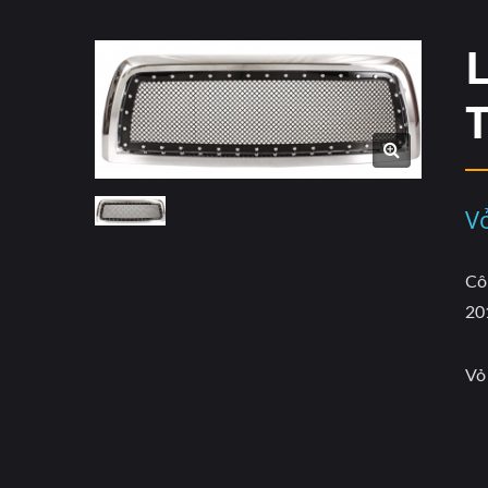
V
Cô
20
Vỏ