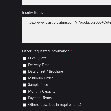
Nắp Bánh Xe
Lướ