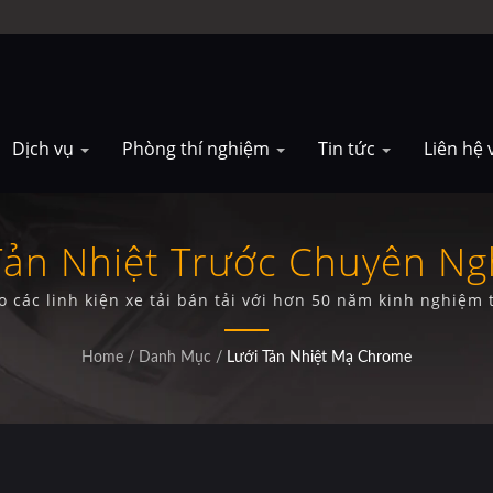
Dịch vụ
Phòng thí nghiệm
Tin tức
Liên hệ 
ản Nhiệt Trước Chuyên Ng
Dodge Ram 2500.
 các linh kiện xe tải bán tải với hơn 50 năm kinh nghiệm
Home
/
Danh Mục
/
Lưới Tản Nhiệt Mạ Chrome