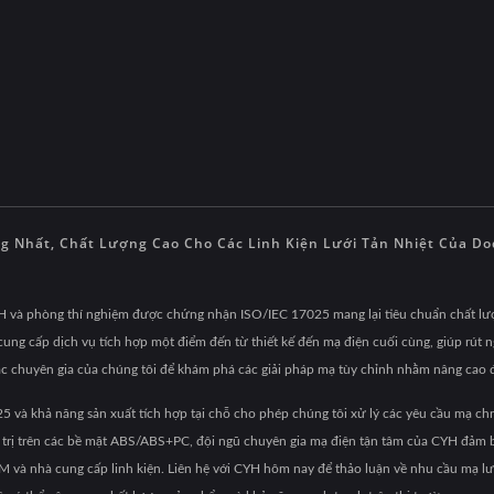
Nhất, Chất Lượng Cao Cho Các Linh Kiện Lưới Tản Nhiệt Của Dod
H và phòng thí nghiệm được chứng nhận ISO/IEC 17025 mang lại tiêu chuẩn chất lư
ỳ cung cấp dịch vụ tích hợp một điểm đến từ thiết kế đến mạ điện cuối cùng, giúp rút
c chuyên gia của chúng tôi để khám phá các giải pháp mạ tùy chỉnh nhằm nâng cao đ
và khả năng sản xuất tích hợp tại chỗ cho phép chúng tôi xử lý các yêu cầu mạ chro
iá trị trên các bề mặt ABS/ABS+PC, đội ngũ chuyên gia mạ điện tận tâm của CYH đảm 
OEM và nhà cung cấp linh kiện. Liên hệ với CYH hôm nay để thảo luận về nhu cầu mạ