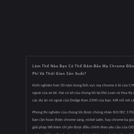
Làm Thế Nào Bạn Có Thể Đảm Bảo Mạ Chrome Đồng 
Phí Và Thời Gian Sản Xuất?
Kinh nghiệm hơn 50 năm trong lĩnh vực mạ chrome ô tô của CY
ngoài của xe tải. Hai cơ sở của chúng tôi tại Đài Loan và Hoa K
các dự án vỏ ngoài của Dodge Ram 2500 của bạn. Kết nối với cá
Phòng thí nghiệm của chúng tôi được chứng nhận ISO/IEC 17025 
bạn cần hoàn thiện chrome sáng, nickel satin, hay chrome ba g
giải pháp tiết kiệm chi phí được điều chỉnh theo yêu cầu của 