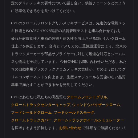
定のグリルメッキの要件について話し合い、供給チェーンをどのよう
に効率化できるかを見つけてください。
CYHのクロームフロントグリルメッキサービスは、先進的な電気メッ
キ技術とISO/IEC 17025認証の品質管理テストを組み合わせており、
優れた耐腐食性と車両の外観と耐久性を向上させる輝かしいクローム
仕上げを保証します。 台湾とアメリカの二重施設運営により、北米の
トラックメーカーや部品サプライヤーに対して迅速な対応とシームレ
スな物流を実現しています。 今日CYHにお問い合わせいただき、私た
ちの自動車用プラスチッククロムメッキの実績が、どのようにしてグ
リルコンポーネントを向上させ、生産スケジュールを妥協のない品質
基準で満たすことができるかを発見してください。
CYHはあなたに私たちの高品質な
クロームフロントグリル
,
クロームトラックセンターキャップ
,
ウィンドウバイザークローム
,
フードシールドクローム
,
フードシールドスモーク
,
クロームトラックカバー
,
クロームトラックホイールシミュレーター
を探求するよう招待します。
お問い合わせ
で詳細をご確認ください！