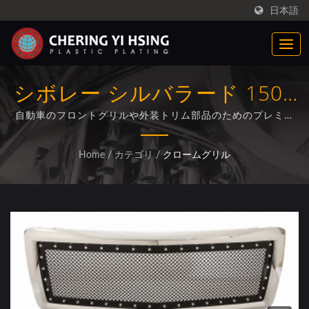
日本語
シボレー シルバラード 1500
クロムフロントグリルメッキ
自動車のフロントグリルや外装トリム部品のためのプレミア
ムな明るいクロム電気メッキサービス、耐久性と美的優秀性
ソリューション
を考慮して設計されています。
Home
/
カテゴリ
/
クロームグリル