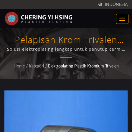
INDONESIA
Pelapisan Krom Trivalen
Untuk Penutup Cermin
Solusi elektroplating lengkap untuk penutup cermin
aftermarket dengan pengujian kualitas yang canggih
Otomotif
dan layanan pencetakan terintegrasi
Home
/
Kategori
/
Elektroplating Plastik Kromium Trivalen