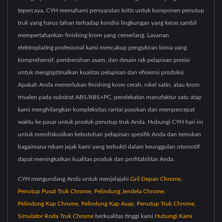
tepercaya, CYH memahami persyaratan kritis untuk komponen penutup
truk yang harus tahan terhadap kondisi lingkungan yang keras sambil
mempertahankan finishing krom yang cemerlang. Layanan
elektroplating profesional kami mencakup pengukiran kimia yang
komprehensif, pembersihan asam, dan desain rak pelapisan presisi
untuk mengoptimalkan kualitas pelapisan dan efisiensi produksi.
Apakah Anda memerlukan finishing krom cerah, nikel satin, atau krom
trivalen pada substrat ABS/ABS+PC, pendekatan manufaktur satu atap
kami menghilangkan kompleksitas rantai pasokan dan mempercepat
waktu ke pasar untuk produk penutup truk Anda. Hubungi CYH hari ini
untuk mendiskusikan kebutuhan pelapisan spesifik Anda dan temukan
bagaimana rekam jejak kami yang terbukti dalam keunggulan otomotif
dapat meningkatkan kualitas produk dan profitabilitas Anda.
CYH mengundang Anda untuk menjelajahi
Gril Depan Chrome
,
Penutup Pusat Truk Chrome
,
Pelindung Jendela Chrome
,
Pelindung Kap Chrome
,
Pelindung Kap Asap
,
Penutup Truk Chrome
,
Simulator Roda Truk Chrome
berkualitas tinggi kami.
Hubungi Kami