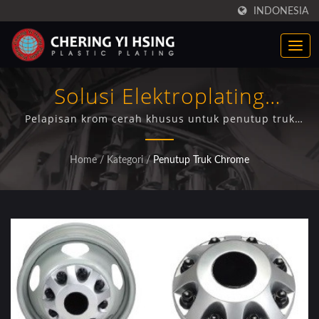
INDONESIA
Solusi Elektroplating
Penutup Truk Krom
Pelapisan krom cerah khusus untuk penutup truk
GMC 3500 dengan teknologi elektroplating plastik
Profesional
canggih dan jaminan kualitas yang komprehensif
Home
/
Kategori
/
Penutup Truk Chrome