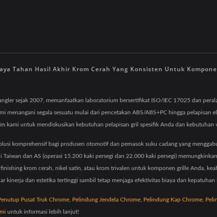
ya Tahan Hasil Akhir Krom Cerah Yang Konsisten Untuk Komponen 
rangler sejak 2007, memanfaatkan laboratorium bersertifikat ISO/IEC 17025 dan peral
i kami menangani segala sesuatu mulai dari pencetakan ABS/ABS+PC hingga pelapisan e
im kami untuk mendiskusikan kebutuhan pelapisan gril spesifik Anda dan kebutuhan
solusi komprehensif bagi produsen otomotif dan pemasok suku cadang yang mengga
i di Taiwan dan AS (operasi 15.200 kaki persegi dan 22.000 kaki persegi) memungkinka
ishing krom cerah, nikel satin, atau krom trivalen untuk komponen grille Anda, keahl
nerja dan estetika tertinggi sambil tetap menjaga efektivitas biaya dan kepatuhan 
Penutup Pusat Truk Chrome
,
Pelindung Jendela Chrome
,
Pelindung Kap Chrome
,
Peli
mi
untuk informasi lebih lanjut!