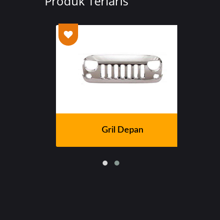
Produk Terlaris
Gril Depan