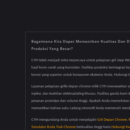
Bagaimana Kita Dapat Memastikan Kualitas Dan Da
Produksi Yang Besar?
CYH telah menjadi mitra terpercaya untuk pelapisan gril Jeep W
hasil krom cerah yang konsisten. Fasilitas produksi terintegras
korosi yang superior untuk komponen eksterior Anda. Hubungi t
Layanan pelapisan grille depan chrome milik CYH menawarkan 
injeksi, dan keahlian elektroplating khusus. Fasilitas ganda kam
pesanan prototipe dan volume tinggi. Apakah Anda memerlukan fin
memastikan bahwa suku cadang otomotif Anda memenuhi standar ki
CYH mengundang Anda untuk menjelajahi
Gril Depan Chrome
,
Simulator Roda Truk Chrome
berkualitas tinggi kami.
Hubungi Ka