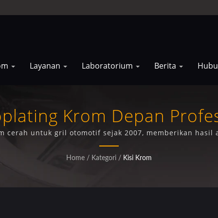
rom
Layanan
Laboratorium
Berita
Hubu
oplating Krom Depan Profe
Wrangler
 cerah untuk gril otomotif sejak 2007, memberikan hasil
aan lainnya dengan jaminan kualitas bersertifikat ISO/IEC
Home
/
Kategori
/
Kisi Krom