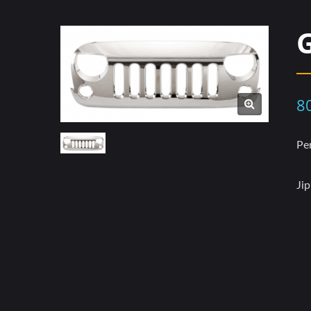
8
Pe
Ji