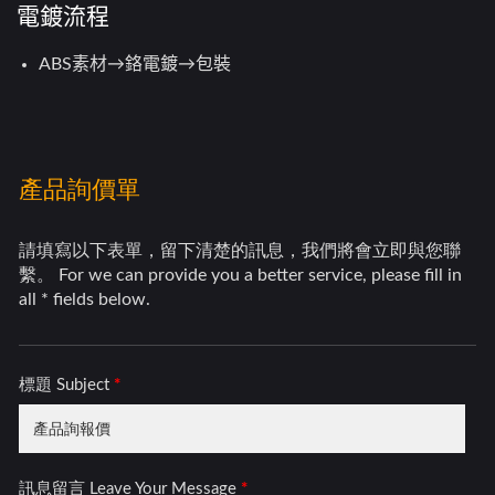
電鍍流程
ABS素材→鉻電鍍→包裝