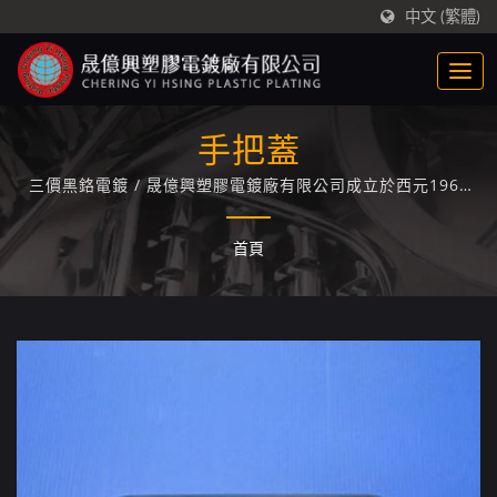
中文 (繁體)
手把蓋
三價黑鉻電鍍 / 晟億興塑膠電鍍廠有限公司成立於西元1969
年，專精於ABS/PC+ABS塑膠電鍍技術專業廠家，累積長達50
年的塑膠電鍍經驗與技術。
首頁