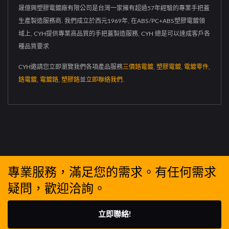
晟億興塑膠電鍍廠有限公司是台灣一家擁有超過57年經驗的專業手把蓋
生產製造服務商. 我們成立於西元1969年, 在ABS/PC+ABS塑膠電鍍領
域上, CYH提供專業高品質的手把蓋製造服務, CYH 總是可以達成客戶各
種品質要求
CYH邀請您立即瀏覽我們各項產品服務
三價鉻電鍍
,
塑膠電鍍
,
電鍍零件
,
鉻電鍍
,
電鍍鉻
,
塑膠鉻
並
立即聯絡我們
.
專業服務，滿足您的需求。有任何需求
疑問，歡迎洽詢。
立即聯絡!