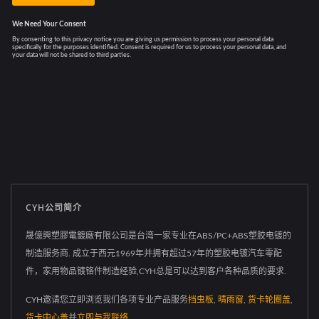
CYH公司简介
晟億興塑膠電鍍廠有限公司是台湾一家专业在ABS/PC+ABS塑胶电镀的
制造服务商. 成立于西元1969年并拥有超过57年的塑胶电镀汽车零配
件，家用物品镀铬件制造经验,CYH总是可以达到客户各种品质的要求.
CYH邀请您立即浏览我们各项专业产品服务
挡虫板
,
晴雨窗
,
货卡轮圈盖
,
货卡中心盖
并
立即与我联络
.