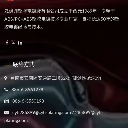
晟億興塑膠電鍍廠有限公司成立于西元1969年，专精于
ABS/PC+ABS塑胶电镀技术专业厂家，累积长达50年的塑
胶电镀经验与技术。
联络方式
台南市安南區安通路二段52號 (郵遞區號:709)
886-6-3561278
886-6-3550198
cyh285899@cyh-plating.com / 285899@cyh-
plating.com