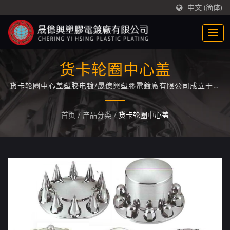
中文 (简体)
货卡轮圈中心盖
货卡轮圈中心盖塑胶电镀/晟億興塑膠電鍍廠有限公司成立于西
元1969年，专精于ABS/PC+ABS塑胶电镀技术专业厂家，累积
长达50年的塑胶电镀经验与技术。
首页
/
产品分类
/
货卡轮圈中心盖