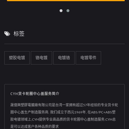
标签
塑胶电镀
铬电镀
电镀铬
电镀零件
CYH货卡轮圈中心盖服务简介
晟億興塑膠電鍍廠有限公司是台湾一家拥有超过57年经验的专业货卡轮
圈中心盖生产制造服务商. 我们成立于西元1969年, 在ABS/PC+ABS塑
胶电镀领域上,CYH提供专业高品质的货卡轮圈中心盖制造服务,CYH总
是可以达成客户各种品质的要求